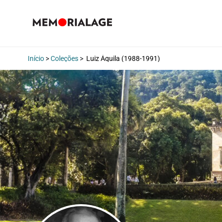
Início
>
Coleções
>
Luiz Áquila (1988-1991)