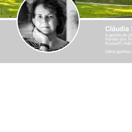
Cláudia
A gestão de Cl
Partido dos Tr
Rousseff, indi
Dilma ganhou 