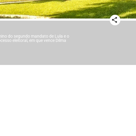
rmino do segundo mandato de Lula e o
cesso eleitoral, em que vence Dilma