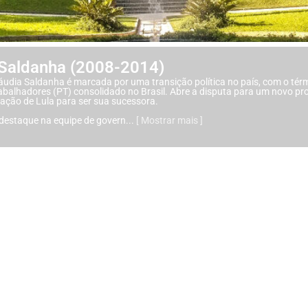
 Saldanha (2008-2014)
áudia Saldanha é marcada por uma transição política no país, com o té
abalhadores (PT) consolidado no Brasil. Abre a disputa para um novo pro
cação de Lula para ser sua sucessora.
destaque na equipe de govern
...
[ Mostrar mais ]