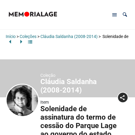
Início
>
Coleções
>
Cláudia Saldanha (2008-2014)
>
Solenidade de as
Coleção
Cláudia Saldanha
(2008-2014)
Item
Solenidade de
assinatura do termo de
cessão do Parque Lage
ao governo do estado