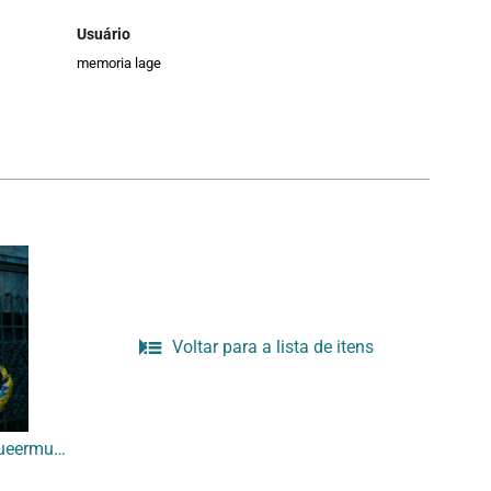
Usuário
memoria lage
Voltar para a lista de itens
[Abertura da exposição ‘Queermuseu’ – parte 2]