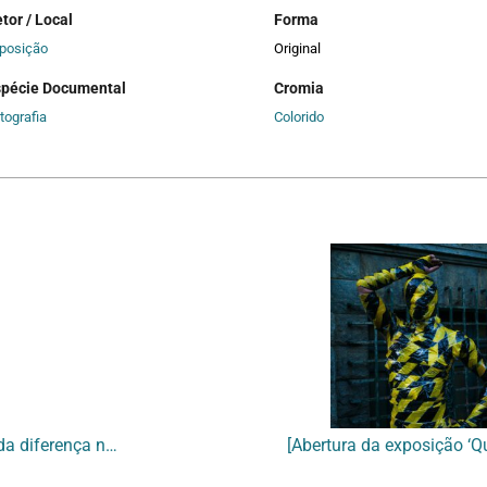
tor / Local
Forma
posição
Original
spécie Documental
Cromia
tografia
Colorido
[Fotografias da exposição ‘Queermuseu: cartografias da diferença na arte brasileira’ – Parte 2]