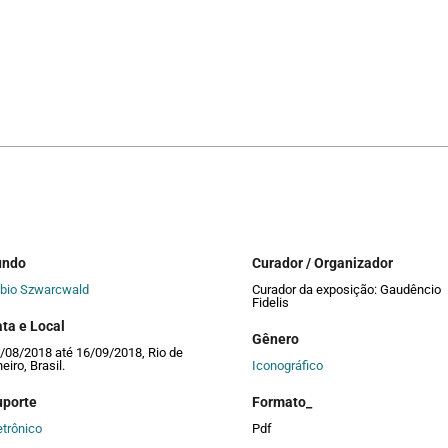
undo
Curador / Organizador
bio Szwarcwald
Curador da exposição: Gaudêncio
Fidelis
ta e Local
Gênero
/08/2018 até 16/09/2018, Rio de
neiro, Brasil.
Iconográfico
uporte
Formato_
etrônico
Pdf