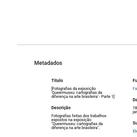
Metadados
Título
F
[Fotografias da exposição
Fa
'Queermuseu: cartografias da
diferença na arte brasileira' - Parte 1]
Da
Descrição
18
ja
Fotografias feitas dos trabalhos
expostos na exposição
S
"Queermuseu: cartografias da
diferença na arte brasileira".
El