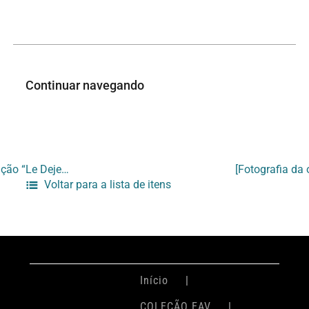
Continuar navegando
[Fotografia da obra “O banquete” de Maurício Bentes na abertura da exposição “Le Dejeuner Sur L’Art – Manet no Brasil]
Voltar para a lista de itens
Início
COLEÇÃO EAV