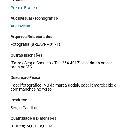
Preto e Branco
Audiovisual / Iconográfico
Audiovisual
Arquivos Relacionados
Fotografia (BREAVFM0171)
Outras Inscrições
"Foto: / Sergio Castilho / Tel.: 264-4917¹, a carimbo na cor
preta no V.C.
Descrição Física
Papel fotográfico P/B da marca Kodak, papel amarelecido e
com manchas no verso
Produtor
Sergio Castilho
Quantidade e Dimensões
01 Item; 24,0 X 18,0 CM