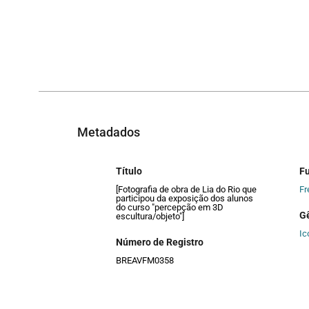
Metadados
Título
F
[Fotografia de obra de Lia do Rio que
Fr
participou da exposição dos alunos
do curso "percepção em 3D
G
escultura/objeto"]
Ic
Número de Registro
BREAVFM0358