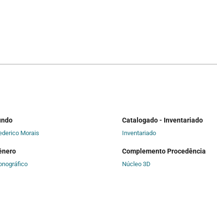
undo
Catalogado - Inventariado
ederico Morais
Inventariado
ênero
Complemento Procedência
onográfico
Núcleo 3D