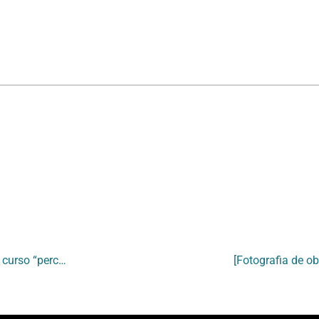
[Fotografia de obra de Lia do Rio que participou da exposição dos alunos do curso “percepção em 3D escultura/objeto”]