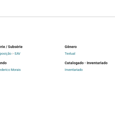
rie / Subsérie
Gênero
posição
>
EAV
Textual
undo
Catalogado - Inventariado
ederico Morais
Inventariado