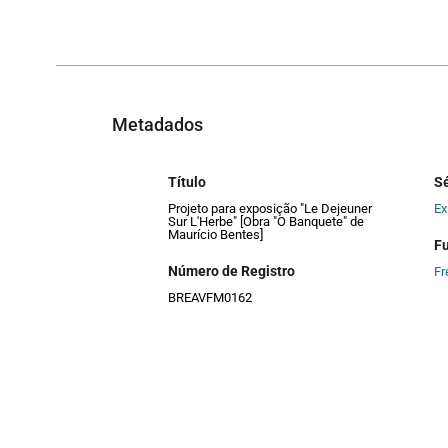
Metadados
Título
Sé
Projeto para exposição "Le Dejeuner
Ex
Sur L'Herbe" [Obra "O Banquete" de
Maurício Bentes]
F
Número de Registro
Fr
BREAVFM0162