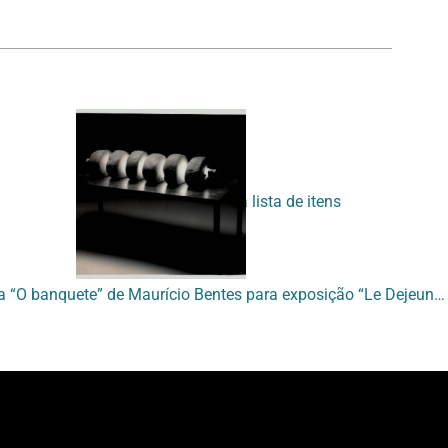
Voltar para a lista de itens
[Fotografia da obra “O banquete” de Maurício Bentes para exposição “Le Dejeuner Sur L’Art – Manet no Brasil]