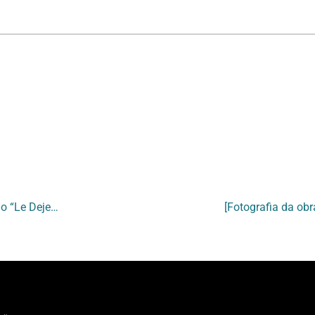
[Fotografia da obra “On Ne Magent Plus” de artistas participantes da exposição “Le Dejeuner Srur L’Art – Manet no Brasil]