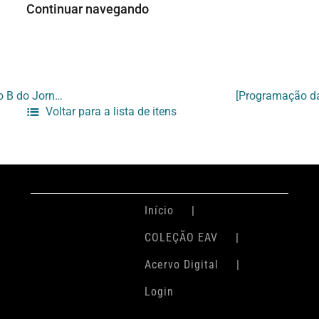
Continuar navegando
Teor da carta enviada dia 5 de outubro, ao jornalista Mauro Ventura / Editor do Caderno B do Jornal do Brasil, pelo presidente do IBAC
Voltar para a lista de itens
Início
COLEÇÃO EAV
Acervo Digital
Login