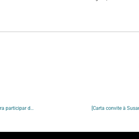
[Carta convite à Cao Guimaraes e Rivane Neueschwander, para participar da exposição ‘Encruzilhada’]