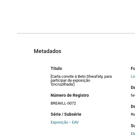
Metadados
Título
F
[Carta convite à Beto Shwafaty, para
Li
participar da exposição
'Encruzilhada']
D
Número de Registro
fe
BREAVLL-0072
Da
Série / Subsérie
Ri
Exposição
>
EAV
S
El