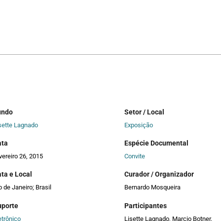
undo
Setor / Local
sette Lagnado
Exposição
ata
Espécie Documental
vereiro 26, 2015
Convite
ta e Local
Curador / Organizador
o de Janeiro; Brasil
Bernardo Mosqueira
uporte
Participantes
etrônico
Lisette Lagnado, Marcio Botner.