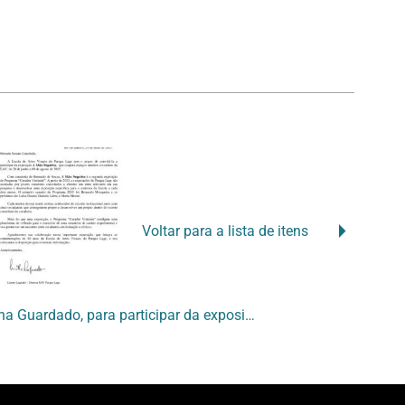
Voltar para a lista de itens
[Carta convite à Susana Guardado, para participar da exposição ”A Mão Negativa”]