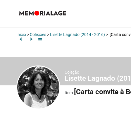
Início
>
Coleções
>
Lisette Lagnado (2014 - 2016)
>
[Carta convi
Coleção
Lisette Lagnado (20
[Carta convite à B
Item