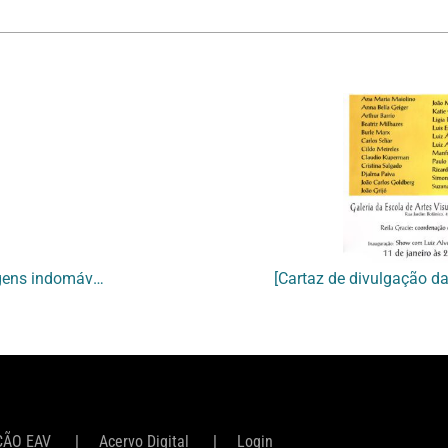
[Cartaz de divulgação e convite para abertura da exposição “Imagens indomáveis: 100% contemporâneas”]
ÇÃO EAV
Acervo Digital
Login