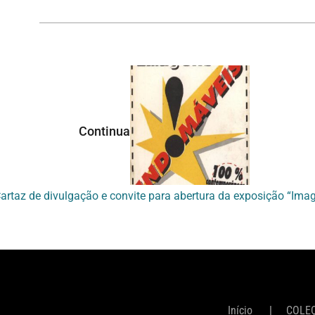
Continuar navegando
Início
COLE