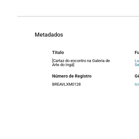
Metadados
Título
F
[Cartaz do encontro na Galeria de
Lu
Arte do Ingá]
Se
Número de Registro
G
BREAVLXM0128
Ic