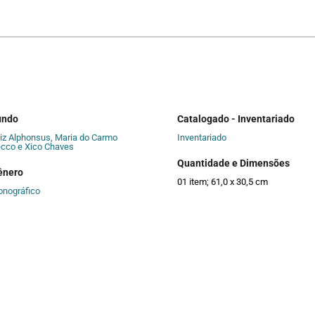
undo
Catalogado - Inventariado
iz Alphonsus, Maria do Carmo
Inventariado
cco e Xico Chaves
Quantidade e Dimensões
ênero
01 item; 61,0 x 30,5 cm
onográfico