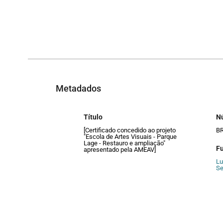
Metadados
Título
N
[Certificado concedido ao projeto
B
"Escola de Artes Visuais - Parque
Lage - Restauro e ampliação"
F
apresentado pela AMEAV]
Lu
Se