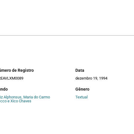
úmero de Registro
Data
REAVLXM0089
dezembro 19, 1994
undo
Gênero
iz Alphonsus, Maria do Carmo
Textual
cco e Xico Chaves