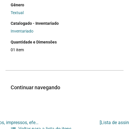
Gênero
Textual
Catalogado - Inventariado
Inventariado
Quantidade e Dimensões
01 item
Continuar navegando
[Folder da exposição “Christian Boltanski: livros, impressos, efeméridos, 1966 – 1991”]
Voltar para a lista de itens