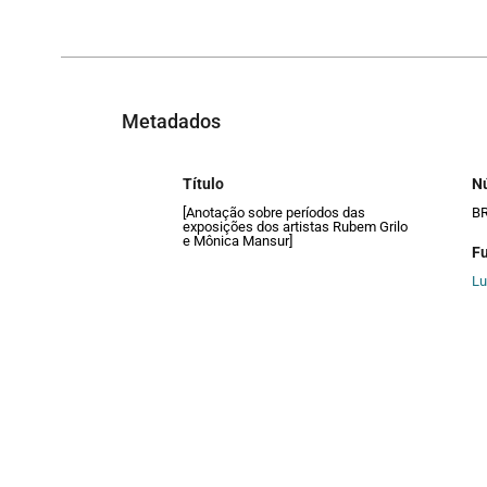
Metadados
Título
N
[Anotação sobre períodos das
B
exposições dos artistas Rubem Grilo
e Mônica Mansur]
F
Lu