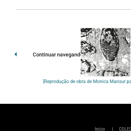
Continuar navegando
Início
COLE