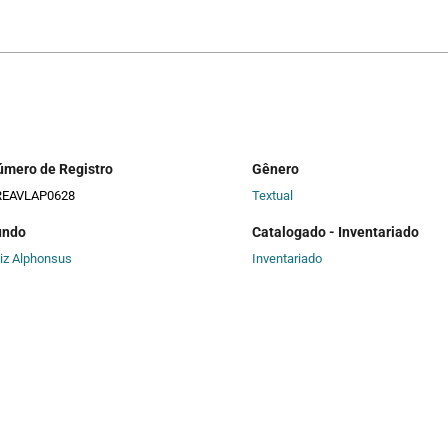
úmero de Registro
Gênero
REAVLAP0628
Textual
undo
Catalogado - Inventariado
iz Alphonsus
Inventariado