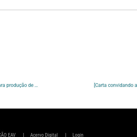
[Reprodução de obra de Monica Mansur para produção de folder para exposição]
ÇÃO EAV
Acervo Digital
Login