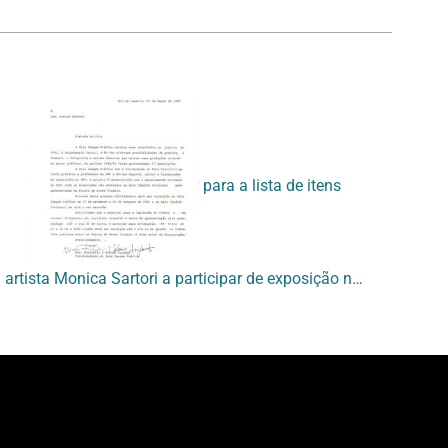
Voltar para a lista de itens
[Carta convidando a artista Monica Sartori a participar de exposição na sala de Imagem Gráfica]