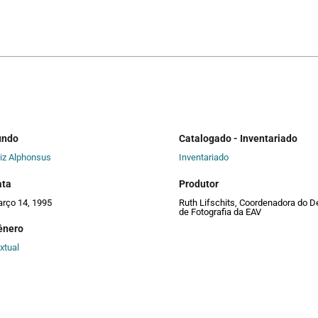
undo
Catalogado - Inventariado
iz Alphonsus
Inventariado
ata
Produtor
rço 14, 1995
Ruth Lifschits, Coordenadora do D
de Fotografia da EAV
ênero
xtual