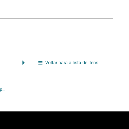
Voltar para a lista de itens
4º Mês EAV da Fotografia: programação