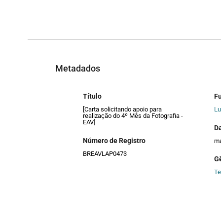
Metadados
Título
F
[Carta solicitando apoio para
Lu
realização do 4º Mês da Fotografia -
EAV]
D
Número de Registro
ma
BREAVLAP0473
G
Te