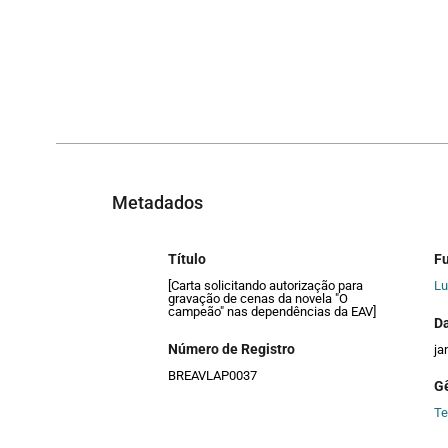
Metadados
Título
F
[Carta solicitando autorização para
Lu
gravação de cenas da novela "O
campeão" nas dependências da EAV]
D
Número de Registro
ja
BREAVLAP0037
G
Te