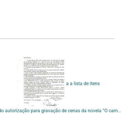
Voltar para a lista de itens
[Contrato solicitando autorização para gravação de cenas da novela “O campeão” pela Loba Produções]