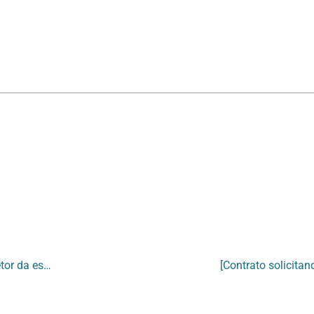
[Trecho de publicação com entrevista realizada com Luiz Alphonsus – “Perguntas ao diretor da escola Luiz Alphonsus de Guimarães”]