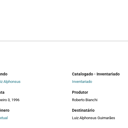
undo
Catalogado - Inventariado
iz Alphonsus
Inventariado
ata
Produtor
neiro 3, 1996
Roberto Bianchi
ênero
Destinatário
xtual
Luiz Alphonsus Guimarães