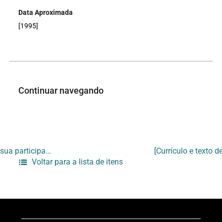
Data Aproximada
[1995]
Continuar navegando
[Recibo de pagamento de Elmo Martins à AMEAV de doação referente a sua participação na exposição “Cor e papel”]
Voltar para a lista de itens