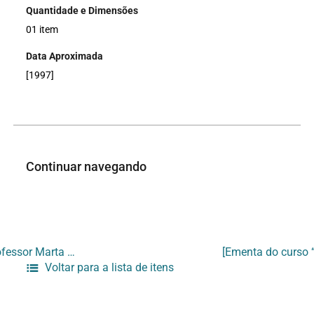
Quantidade e Dimensões
01 item
Data Aproximada
[1997]
Continuar navegando
[Ementa do curso “Olhar Gráfico: design gráfico e ilustração” – Professor Marta Strauch e Faph Hettenhausen]
Voltar para a lista de itens