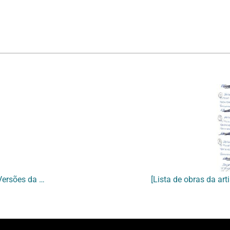
[Recibo de doação de Eliana Delamônica à AMEAV pela participação na mostra “Versões da pintura” na Galeria Primeiro Piso]