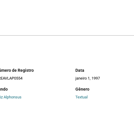
úmero de Registro
Data
REAVLAP0554
janeiro 1, 1997
undo
Gênero
iz Alphonsus
Textual