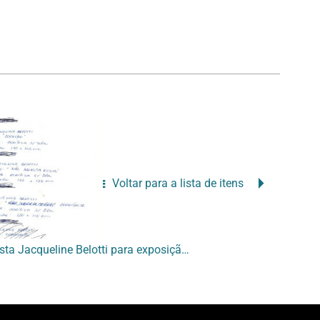
Voltar para a lista de itens
[Lista de obras da artista Jacqueline Belotti para exposição “Versões da pintura”]