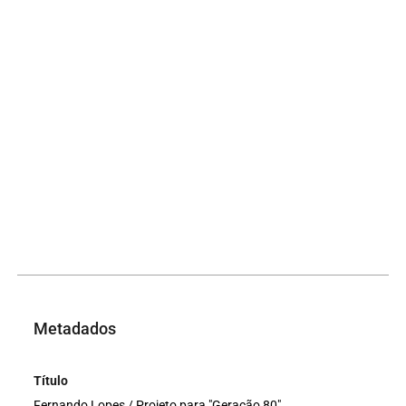
Metadados
Título
Fernando Lopes / Projeto para "Geração 80"