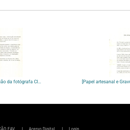
[Divulgação da exposição da fotógrafa Cláudia Jaguaribe]
ÇÃO EAV
Acervo Digital
Login