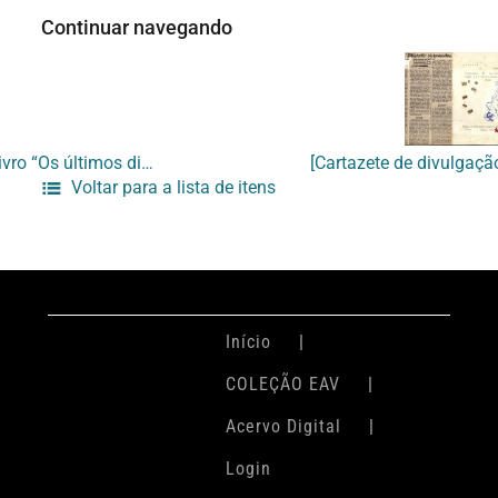
Continuar navegando
Torquato Neto/1971/1972 (Colagem) do Livro “Os últimos dias de Paupérria”/1973
Voltar para a lista de itens
Início
COLEÇÃO EAV
Acervo Digital
Login