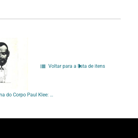
Voltar para a lista de itens
[Texto de apoio da Oficina do Corpo Paul Klee: um ponto no caos]