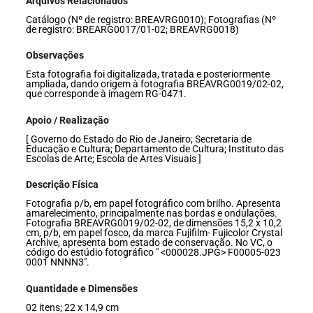
Arquivos Relacionados
Catálogo (Nº de registro: BREAVRG0010); Fotografias (Nº
de registro: BREARG0017/01-02; BREAVRG0018)
Observações
Esta fotografia foi digitalizada, tratada e posteriormente
ampliada, dando origem à fotografia BREAVRG0019/02-02,
que corresponde à imagem RG-0471.
Apoio / Realização
[ Governo do Estado do Rio de Janeiro; Secretaria de
Educação e Cultura; Departamento de Cultura; Instituto das
Escolas de Arte; Escola de Artes Visuais ]
Descrição Física
Fotografia p/b, em papel fotográfico com brilho. Apresenta
amarelecimento, principalmente nas bordas e ondulações.
Fotografia BREAVRG0019/02-02, de dimensões 15,2 x 10,2
cm, p/b, em papel fosco, da marca Fujifilm- Fujicolor Crystal
Archive, apresenta bom estado de conservação. No VC, o
código do estúdio fotográfico " <000028.JPG> F00005-023
0001 NNNN3".
Quantidade e Dimensões
02 itens; 22 x 14,9 cm