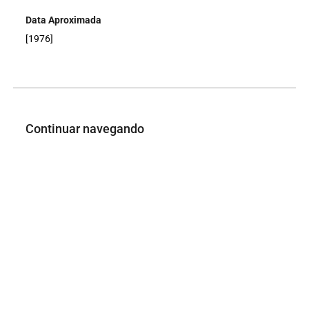
Data Aproximada
[1976]
Continuar navegando
[ Retrato de Antônio Grosso ]
[ Retrato de Susan L’Engle ]
Voltar para a lista de itens