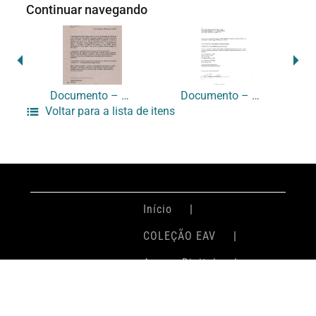
Continuar navegando
Documento – CS-0064
Documento – CS-0066
Voltar para a lista de itens
Início
COLEÇÃO EAV
Acervo Digital
Login