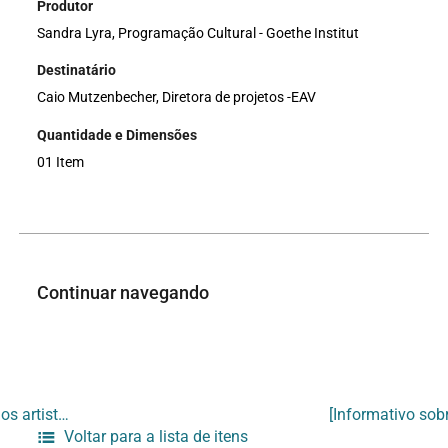
Produtor
Sandra Lyra, Programação Cultural - Goethe Institut
Destinatário
Caio Mutzenbecher, Diretora de projetos -EAV
Quantidade e Dimensões
01 Item
Continuar navegando
[Informativo sobre participação de Jan Hoet na palestra “À procura de uma cultura global? A presença dos artistas latino-americanos na Documenta IX”]t
Voltar para a lista de itens