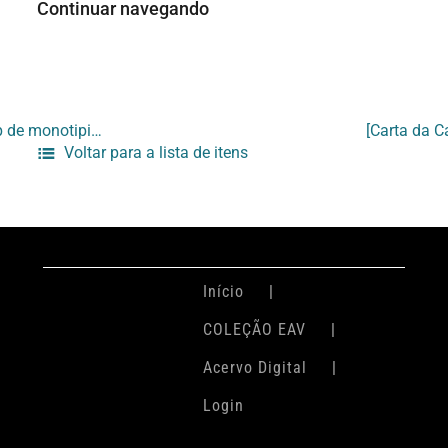
Continuar navegando
[Carta da Fundação Casa França-Brasil agradecendo o convite para woekshop de monotipia e palestra do prof. Sam Peters]
Voltar para a lista de itens
Início
COLEÇÃO EAV
Acervo Digital
Login