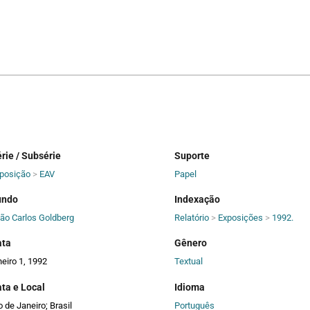
rie / Subsérie
Suporte
posição
>
EAV
Papel
undo
Indexação
ão Carlos Goldberg
Relatório
>
Exposições
>
1992.
ata
Gênero
neiro 1, 1992
Textual
ta e Local
Idioma
o de Janeiro; Brasil
Português