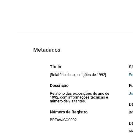
Metadados
Título
Sé
[Relatório de exposições de 1992]
Ex
Descrição
F
Relatório das exposições do ano de
Jo
1992, com informações técnicas e
número de visitantes.
D
Número de Registro
ja
BREAVJCG0002
Da
Ri