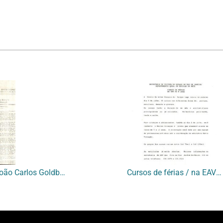
[Diário Oficial sobre nomeação e João Carlos Goldberg a diretor da EAV]
Cursos de férias / na EAV do P. Lage