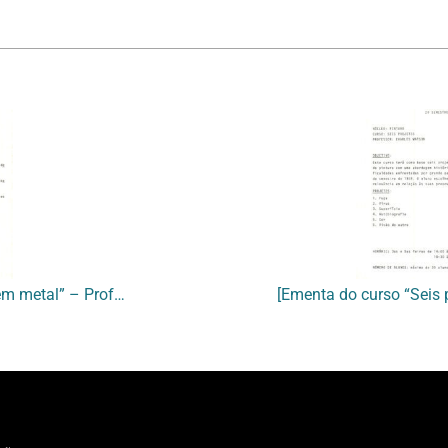
[Ementa do curso “Oficina de Gravura em metal” – Professora Malu Fatorelli]