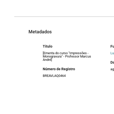
Metadados
Título
F
[Ementa do curso "Impressões -
Lu
Monogravura" - Professor Marcus
André]
D
Número de Registro
ag
BREAVLAQ0464