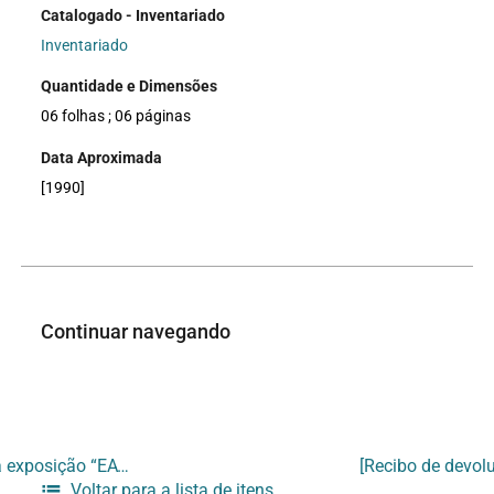
Catalogado - Inventariado
Inventariado
Quantidade e Dimensões
06 folhas ; 06 páginas
Data Aproximada
[1990]
Continuar navegando
[Recibo de devolução de obra de Anna Carolina participante da exposição “EAV – Processo nº 738.765-2”]
Voltar para a lista de itens