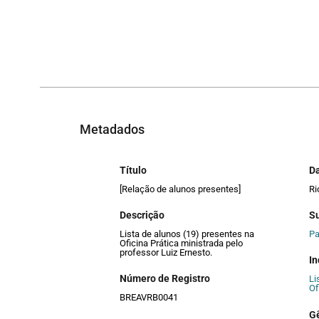
Metadados
Título
Da
[Relação de alunos presentes]
Ri
Descrição
S
Lista de alunos (19) presentes na
Pa
Oficina Prática ministrada pelo
professor Luiz Ernesto.
I
Número de Registro
Li
Of
BREAVRB0041
G