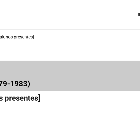
I
alunos presentes]
979-1983)
s presentes]