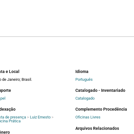
ta e Local
Idioma
o de Janeiro; Brasil.
Português
uporte
Catalogado - Inventariado
pel
Catalogado
ndexação
Complemento Procedência
sta de presença
>
Luiz Ernesto
>
Oficinas Livres
icina Prática
Arquivos Relacionados
ênero