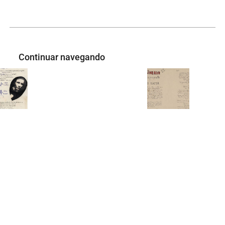
Continuar navegando
[Cartazete de divulgação do CINEAVE – Orfeu e o Guesa]
CINEAVE Apresenta o Guesa
Voltar para a lista de itens
Início
COLEÇÃO EAV