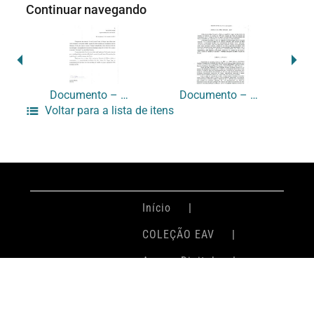
Continuar navegando
Documento – CS-0043
Documento – CS-0045
Voltar para a lista de itens
Início
COLEÇÃO EAV
Acervo Digital
Login