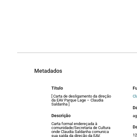
Metadados
Título
F
[ Carta de desligamento da direção
Cl
da EAV Parque Lage – Claudia
Saldanha ]
D
Descrição
ag
Carta formal endereçada à
Da
comunidade/Secretaria de Cultura
onde Claudia Saldanha comunica
12
sua saída da direção da EAV,