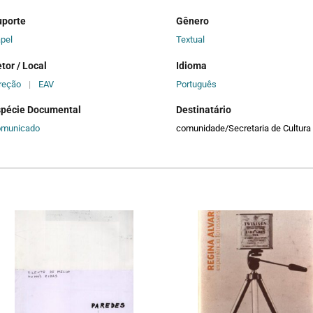
uporte
Gênero
pel
Textual
tor / Local
Idioma
reção
|
EAV
Português
spécie Documental
Destinatário
omunicado
comunidade/Secretaria de Cultura