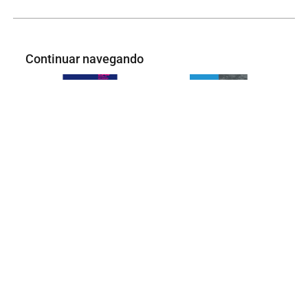
Continuar navegando
Documento – CS-0233
Catálogo Coletiva 2013
Voltar para a lista de itens
Início
COLEÇÃO EAV
Acervo Digital